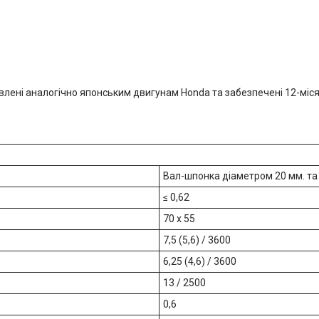
овлені аналогічно японським двигунам Honda та забезпечені 12-міс
Вал-шпонка діаметром 20 мм. та
≤ 0,62
70 х 55
7,5 (5,6) / 3600
6,25 (4,6) / 3600
13 / 2500
0,6