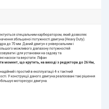
плектується спеціальним карбюратором, який дозволяє
начення збільшеної потужності двигуна (Heavy Duty).
дра до 70 мм. Даний двигун є універсальним і
 більшого можливого діапазону потужностей
овувати і для установки на садову та
ні насоси та верстати.
Ліфан
момент, що крутить, на виході з редуктора до 26 Нм,
дійний і простий в експлуатації 4-х тактний
. У конструкції даного двигуна реалізовані такі рішення
збільшує моторесурс двигуна.