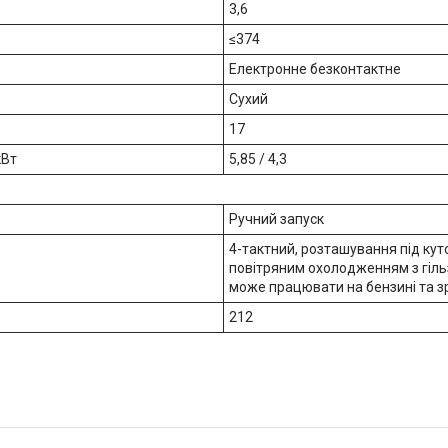
3,6
≤374
Електронне безконтактне
Сухий
17
кВт
5,85 / 4,3
Ручний запуск
4-тактний, розташування під ку
повітряним охолодженням з гіль
може працювати на бензині та з
212