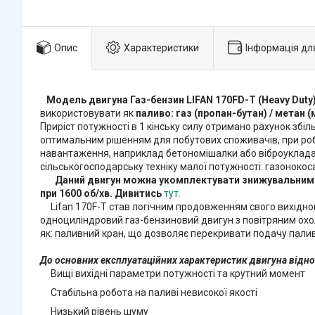
Опис
Характеристики
Інформація дл
Модель двигуна Газ-бензин LIFAN 170FD-T (Heavy Duty
використовувати як
паливо: газ (пропан-бутан) / метан (
Приріст потужності в 1 кінську силу отримано рахунок збі
оптимальним рішенням для побутових споживачів, при робо
навантаження, наприклад бетономішалки або віброукладал
сільськогосподарську техніку малої потужності: газонокос
​
Даний двигун можна укомплектувати знижувальним р
при 1600 об/хв. Дивитись
тут.
Lifan 170F-T став логічним продовженням свого вихідного
одноциліндровий газ-бензиновий двигун з повітряним охо
як: паливний кран, що дозволяє перекривати подачу палив
До основних експлуатаційних характеристик двигуна від
Вищі вихідні параметри потужності та крутний момент
Стабільна робота на паливі невисокої якості
Низький рівень шуму