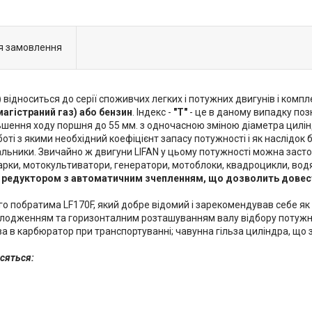
я замовлення
)
відноситься до серії споживчих легких і потужних двигунів і ком
магістраний газ) або бензин
. Індекс -
"Т"
- це в даному випадку поз
льшення ходу поршня до 55 мм. з одночасною зміною діаметра цилін
ті з якими необхідний коефіцієнт запасу потужності і як наслідок
ьники. Звичайно ж двигуни LIFAN у цьому потужності можна застос
арки, мотокультиватори, генератори, мотоблоки, квадроцикли, водя
едуктором з автоматичним зчепленням, що дозволить довести 
 побратима LF170F, який добре відомий і зарекомендував себе як на
лодженням та горизонталним розташуванням валу відбору потужності
а в карбюратор при транспортуванні; чавунна гільза циліндра, що 
носяться: