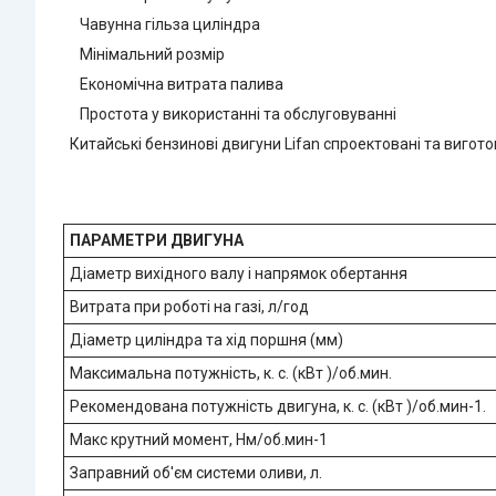
Чавунна гільза циліндра
Мінімальний розмір
Економічна витрата палива
Простота у використанні та обслуговуванні
Китайські бензинові двигуни Lifan спроектовані та вигот
ПАРАМЕТРИ ДВИГУНА
Діаметр вихідного валу і напрямок обертання
Витрата при роботі на газі, л/год
Діаметр циліндра та хід поршня (мм)
Максимальна потужність, к. с. (кВт )/об.мин.
Рекомендована потужність двигуна, к. с. (кВт )/об.мин-1.
Макс крутний момент, Нм/об.мин-1
Заправний об'єм системи оливи, л.