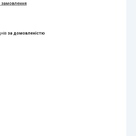
є замовлення
днів
за домовленістю