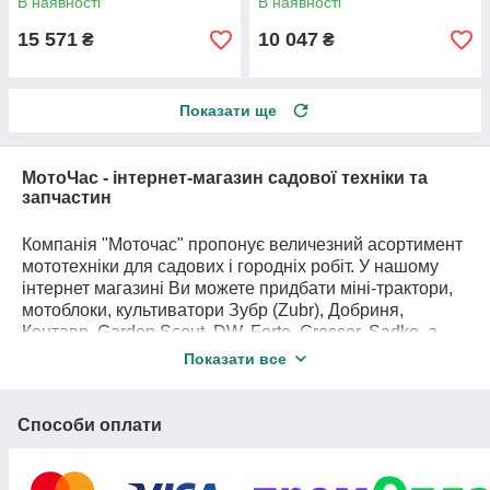
В наявності
В наявності
15 571
10 047
₴
₴
Показати ще
МотоЧас - інтернет-магазин садової техніки та
запчастин
Компанія "Моточас" пропонує величезний асортимент
мототехніки для садових і городніх робіт. У нашому
інтернет магазині Ви можете придбати міні-трактори,
мотоблоки, культиватори Зубр (Zubr), Добриня,
Кентавр, Garden Scout, DW, Forte, Crosser, Sadko, а
також іншу сучасну мототехніку інших відомих
Показати все
виробників - Oleo-Mac, Husqvarna, ZOMAX, Riber- Pro,
Дніпро-М і безліч інших, представлених на нашому
сайті. Крім цього на нашому сайті представлений
Способи оплати
широкий асортимент надійної мототехніки, навісне та
причіпне обладнання для міні-тракторів і мотоблоків, а
також запчастин і витратних матеріалів.