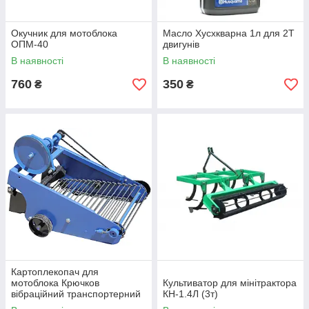
Окучник для мотоблока
Масло Хусхкварна 1л для 2T
ОПМ-40
двигунів
В наявності
В наявності
760
350
₴
₴
Картоплекопач для
мотоблока Крючков
Культиватор для мінітрактора
вібраційний транспортерний
КН-1.4Л (3т)
Zirka-61 (КК10)