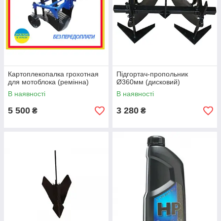
Картоплекопалка грохотная
Підгортач-пропольник
для мотоблока (ремінна)
Ø360мм (дисковий)
В наявності
В наявності
5 500
3 280
₴
₴