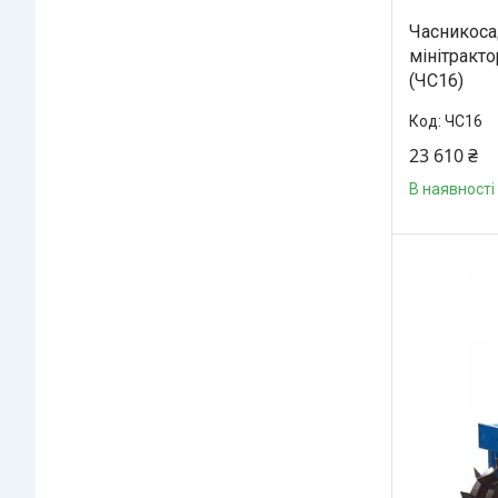
Часникоса
мінітракто
(ЧС16)
ЧС16
23 610 ₴
В наявності