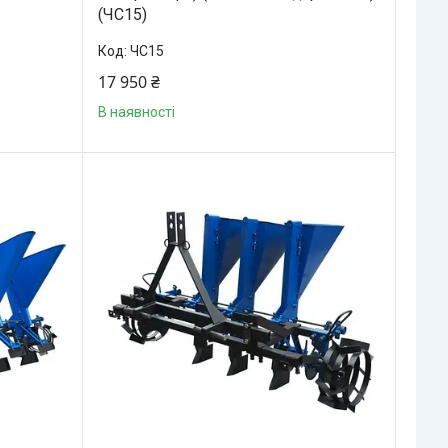
(ЧС15)
ЧС15
17 950 ₴
В наявності