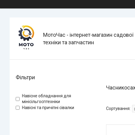
МотоЧас - інтернет-магазин садової
техніки та запчастин
Фільтри
Часникоса
Навісне обладнання для
мінісільгосптехніки
Навісні та причіпні сівалки