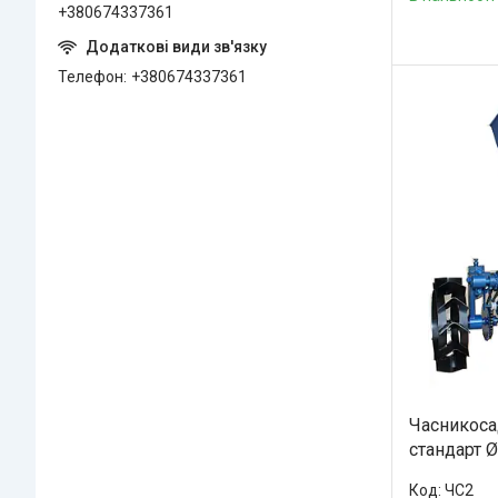
+380674337361
Телефон
+380674337361
Часникоса
стандарт Ø
ЧС2