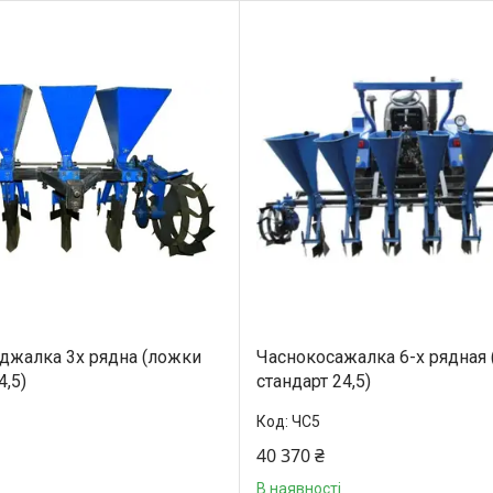
джалка 3х рядна (ложки
Часнокосажалка 6-х рядная
4,5)
стандарт 24,5)
ЧС5
40 370 ₴
В наявності