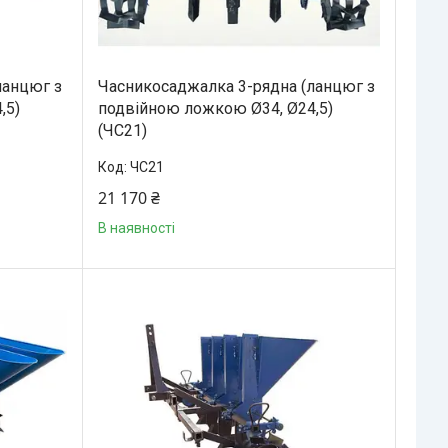
ланцюг з
Часникосаджалка 3-рядна (ланцюг з
,5)
подвійною ложкою Ø34, Ø24,5)
(ЧС21)
ЧС21
21 170 ₴
В наявності