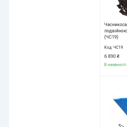
Часникоса
подвійною
(ЧС19)
ЧС19
6 890 ₴
В наявності