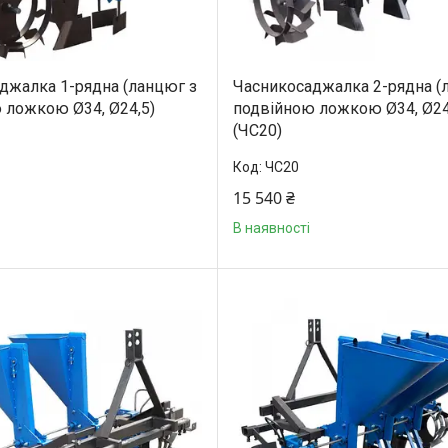
джалка 1-рядна (ланцюг з
Часникосаджалка 2-рядна (
 ложкою Ø34, Ø24,5)
подвійною ложкою Ø34, Ø24
(ЧС20)
ЧС20
15 540 ₴
В наявності