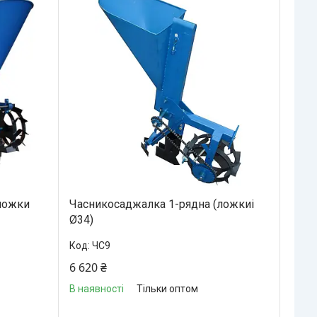
ложки
Часникосаджалка 1-рядна (ложкиі
Ø34)
ЧС9
6 620 ₴
В наявності
Тільки оптом