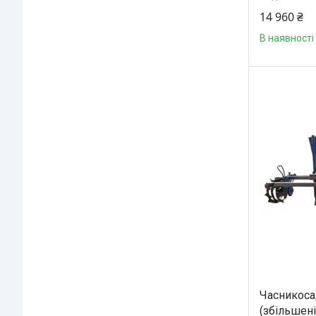
14 960 ₴
В наявності
Часникоса
(збільшен