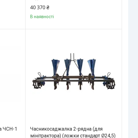
40 370 ₴
В наявності
а ЧСН-1
Часникосаджалка 2-рядна (для
мінітрактора) (ложки стандарт Ø24,5)