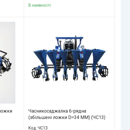
В наявності
ложки
Часникосаджалка 6-рядна
(збільшені ложки D=34 MM) (ЧС13)
ЧС13