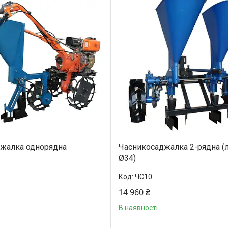
жалка однорядна
Часникосаджалка 2-рядна (
Ø34)
ЧС10
14 960 ₴
В наявності