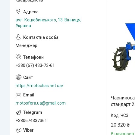
вул. Коцюбинського, 13, Вінниця,
Україна
Менеджер
+380 (67) 433-73-61
https://motochas.net.ua/
Часникоса
motosfera.ua@gmail.com
стандарт 2
ЧС3
+380674337361
20 320 ₴
В наявності