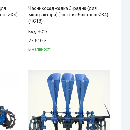
для
Часникосаджалка 3-рядна (для
ені Ø34)
мінітрактора) (ложки збільшені Ø34)
(ЧС18)
ЧС18
23 610 ₴
В наявності