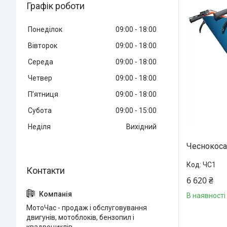
Графік роботи
Понеділок
09:00
18:00
Вівторок
09:00
18:00
Середа
09:00
18:00
Четвер
09:00
18:00
Пʼятниця
09:00
18:00
Субота
09:00
15:00
Неділя
Вихідний
Чеснокоса
ЧС1
6 620 ₴
В наявності
МотоЧас - продаж і обслуговування
двигунів, мотоблоків, бензопил і
квадроциклів