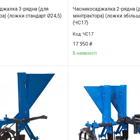
джалка 3-рядна (для
Часникосаджалка 2-рядна (
ра) (ложки стандарт Ø24,5)
мінітрактора) (ложки збільш
(ЧС17)
ЧС17
17 950 ₴
В наявності