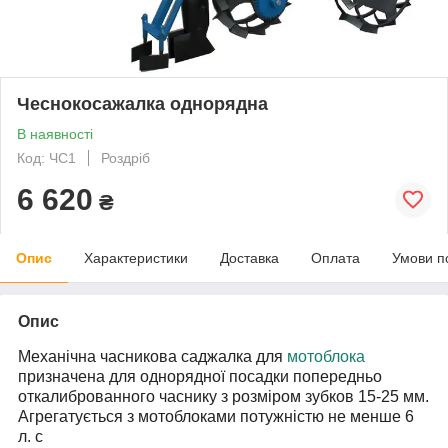
Чеснокосажалка однорядна
В наявності
Код: ЧС1
Роздріб
6 620
₴
Опис
Характеристики
Доставка
Оплата
Умови п
Опис
Механічна часникова саджалка для
мотоблока
призначена для однорядної посадки попередньо
откалиброванного часнику з розміром зубков 15-25 мм.
Агрегатується з мотоблоками потужністю не менше 6
л. с