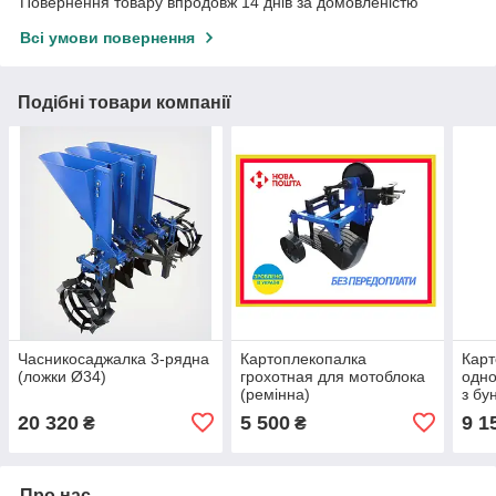
Повернення товару впродовж 14 днів за домовленістю
Всі умови повернення
Подібні товари компанії
Часникосаджалка 3-рядна
Картоплекопалка
Кар
(ложки Ø34)
грохотная для мотоблока
одно
(ремінна)
з бу
міне
20 320
5 500
9 1
₴
₴
Про нас