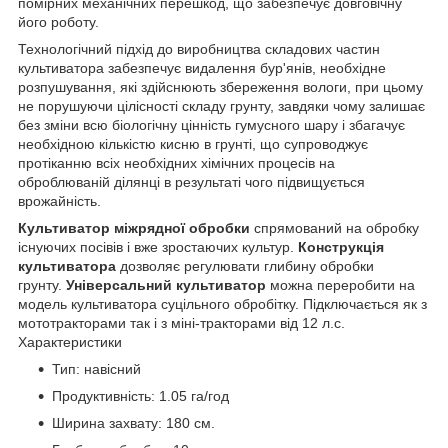
помірних механічних перешкод, що забезпечує довговічну
його роботу.
Технологічний підхід до виробництва складових частин
культиватора забезпечує видалення бур'янів, необхідне
розпушування, які здійснюють збереження вологи, при цьому
не порушуючи цілісності складу грунту, завдяки чому залишає
без зміни всю біологічну цінність гумусного шару і збагачує
необхідною кількістю кисню в грунті, що супроводжує
протіканню всіх необхідних хімічних процесів на
оброблюваній ділянці в результаті чого підвищується
врожайність.
Культиватор міжрядної обробки
спрямований на обробку
існуючих посівів і вже зростаючих культур.
Конструкція
культиватора
дозволяє регулювати глибину обробки
грунту.
Універсальний культиватор
можна переробити на
модель культиватора суцільного обробітку. Підключається як з
мототракторами так і з міні-тракторами від 12 л.с.
Характеристики
Тип: навісний
Продуктивність: 1.05 га/год
Ширина захвату: 180 см.