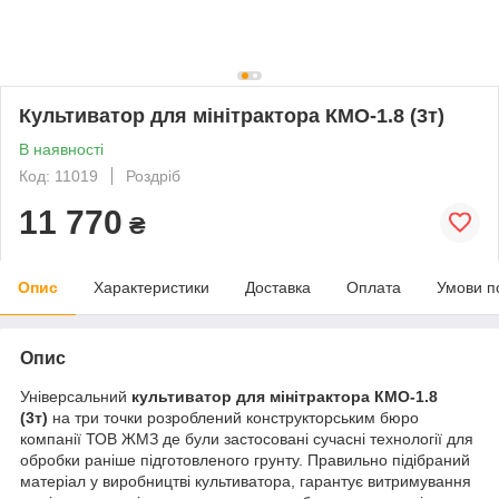
Культиватор для мінітрактора КМО-1.8 (3т)
В наявності
Код: 11019
Роздріб
11 770
₴
Опис
Характеристики
Доставка
Оплата
Умови п
Опис
Універсальний
культиватор для мінітрактора КМО-1.8
(3т)
на три точки розроблений конструкторським бюро
компанії ТОВ ЖМЗ де були застосовані сучасні технології для
обробки раніше підготовленого грунту. Правильно підібраний
матеріал у виробництві культиватора, гарантує витримування