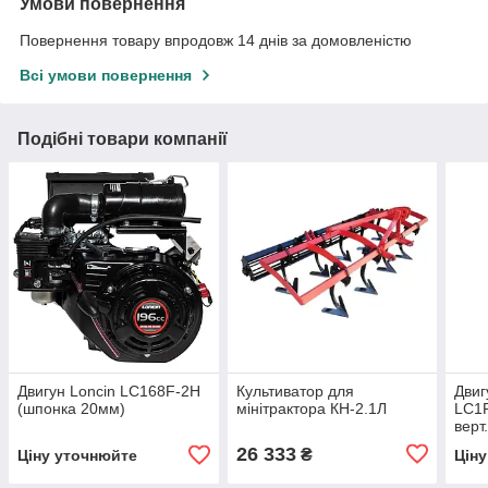
Умови повернення
Повернення товару впродовж 14 днів за домовленістю
Всі умови повернення
Подібні товари компанії
Двигун Loncin LC168F-2H
Культиватор для
Двиг
(шпонка 20мм)
мінітрактора КН-2.1Л
LC1P
верт
євро
26 333
₴
Ціну уточнюйте
Цін
ГАЗ