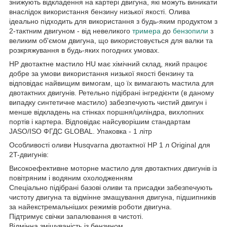
знижують відкладення на картері двигуна, які можуть виникати
внаслідок використання бензину низької якості. Олива
ідеально підходить для використання з будь-яким продуктом з
2-тактним двигуном - від невеликого
тримера
до
бензопили
з
великим об'ємом двигуна, що використовується для валки та
розкряжування в будь-яких погодних умовах.
HP двотактне мастило HU має хімічний склад, який працює
добре за умови використання низької якості бензину та
відповідає найвищим вимогам, що їх вимагають мастила для
двотактних двигунів. Ретельно підібрані інгредієнти (в даному
випадку синтетичне мастило) забезпечують чистий двигун і
менше відкладень на стінках поршня/циліндра, вихлопних
портів і картера. Відповідає найсуворішим стандартам
JASO/ISO ФГДС GLOBAL. Упаковка - 1 літр
Особливості оливи Husqvarna двотактної HP 1 л Original для
2T-двигунів:
Високоефективне моторне мастило для двотактних двигунів із
повітряним і водяним охолодженням
Спеціально підібрані базові оливи та присадки забезпечують
чистоту двигуна та відмінне змащування двигуна, підшипників
за найекстремальніших режимів роботи двигуна.
Підтримує свічки запалювання в чистоті.
Відмінна змішуваність із бензином