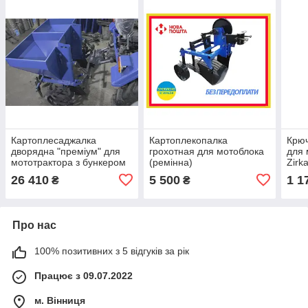
Картоплесаджалка
Картоплекопалка
Крюч
дворядна "преміум" для
грохотная для мотоблока
для 
мототрактора з бункером
(ремінна)
Zirk
для добрив (
26 410
5 500
1 1
₴
₴
Про нас
100% позитивних з 5 відгуків за рік
Працює з 09.07.2022
м. Вінниця