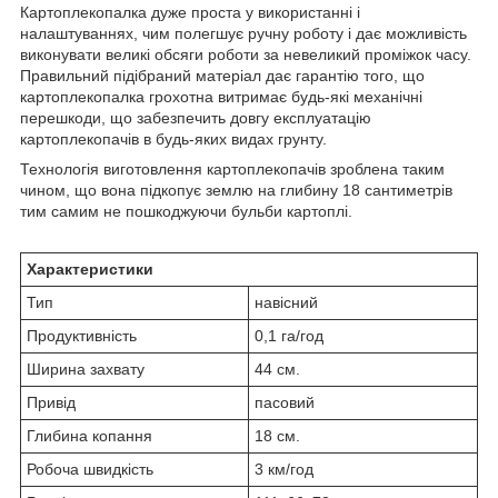
Картоплекопалка дуже проста у використанні і
налаштуваннях, чим полегшує ручну роботу і дає можливість
виконувати великі обсяги роботи за невеликий проміжок часу.
Правильний підібраний матеріал дає гарантію того, що
картоплекопалка грохотна витримає будь-які механічні
перешкоди, що забезпечить довгу експлуатацію
картоплекопачів в будь-яких видах грунту.
Технологія виготовлення картоплекопачів зроблена таким
чином, що вона підкопує землю на глибину 18 сантиметрів
тим самим не пошкоджуючи бульби картоплі.
Характеристики
Тип
навісний
Продуктивність
0,1 га/год
Ширина захвату
44 см.
Привід
пасовий
Глибина копання
18 см.
Робоча швидкість
3 км/год