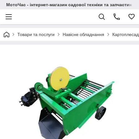
МотоЧас - інтернет-магазин садової техніки та запчастин
Товари та послуги
Навісне обладнання
Картоплесад