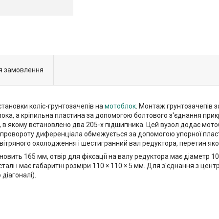
я замовлення
становки коліс-грунтозачепів на
мотоблок
. Монтаж грунтозачепів 
ока, а кріпильна пластина за допомогою болтового з'єднання прик
у, в якому встановлено два 205-х підшипника. Цей вузол додає мот
с провороту диференціала обмежується за допомогою упорної плас
вітряного охолодження і шестигранний вал редуктора, перетин яко
вить 165 мм, отвір для фіксації на валу редуктора має діаметр 10,
сталі і має габаритні розміри 110 × 110 × 5 мм. Для з'єднання з це
діагоналі).