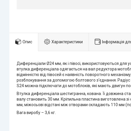
Опис
Характеристики
Інформація дл
Диференціали Ø24 мм, як і півосі, використовуються для у
втулка диференціала одягається на вал редуктора мотобл
відмінністю від півосей є наявність поворотного механізм
розблокування за допомогою болтового з'єднання. Радіу
S24 можна підключати до мотоблоків, які мають двигун по
Втулка диференціала шестигранна, кована. Її довжина стано
валу становить 30 мм. Кріпильна пластина виготовлена зі 
мм, міжосьові відстані між отворами складають 110 мм (по 
Вага виробу – 3,6 кг.