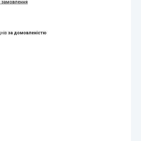
є замовлення
днів
за домовленістю