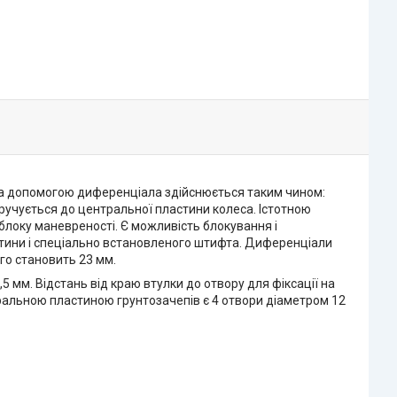
за допомогою диференціала здійснюється таким чином:
ручується до центральної пластини колеса. Істотною
облоку маневреності. Є можливість блокування і
тини і спеціально встановленого штифта. Диференціали
го становить 23 мм.
5 мм. Відстань від краю втулки до отвору для фіксації на
нтральною пластиною грунтозачепів є 4 отвори діаметром 12