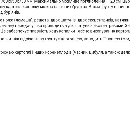
760х650х730 мм. Максимально можливе поглиблення — 20 см. Цьог
ну картоплекопалку можна на різних ґрунтах. Важкі грунту повинні
 бур'янів.
 ножа (лемеша), решета, двох шатунів, двох ексцентриків, натяжног
мінну передачу, яка приводить в дію шатуни з ексцентриками. За гу
е забезпечує плавність ходу копалки і якісне викопування картопл
лки: ніж підрізає шар грунту з картоплею, виводить її наверх і ски
жаю картоплі і інших коренеплодів (часник, цибуля, а також деякі 