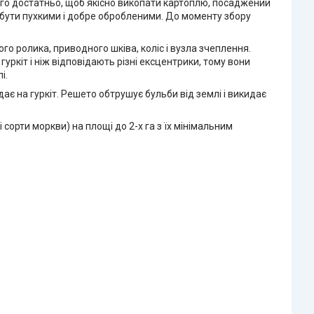
о достатньо, щоб якісно викопати картоплю, посаджений
 бути пухкими і добре обробленими. До моменту збору
о ролика, приводного шківа, коліс і вузла зчеплення.
ркіт і ніж відповідають різні ексцентрики, тому вони
і.
дає на гуркіт. Решето обтрушує бульби від землі і викидає
сорти моркви) на площі до 2-х га з їх мінімальним