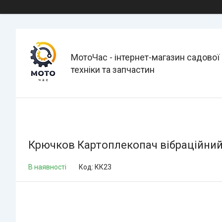
МотоЧас - інтернет-магазин садової
техніки та запчастин
Крючков Картоплекопач вібраційний
В наявності
Код:
КК23