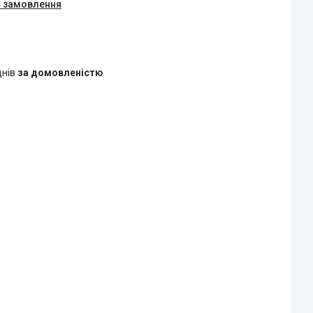
є замовлення
днів
за домовленістю