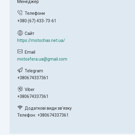
Менеджер
+380 (67) 433-73-61
https://motochas.net.ua/
motosfera.ua@gmail.com
+380674337361
+380674337361
Телефон
+380674337361