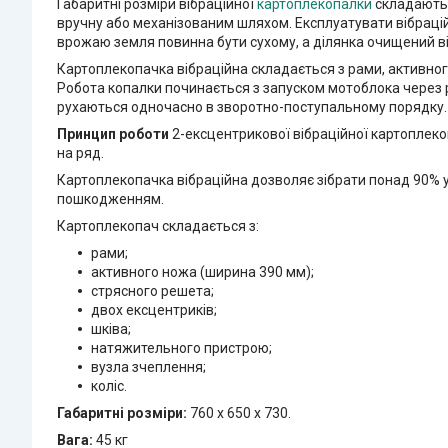
Габаритні розміри вібраційної
картоплекопалки
складають 
вручну або механізованим шляхом. Експлуатувати вібрацій
врожаю земля повинна бути сухому, а ділянка очищений від
Картоплекопачка вібраційна складається з рами, активного
Робота копалки починається з запуском мотоблока через ре
рухаються одночасно в зворотно-поступальному порядку. Ц
Принцип роботи
2-ексцентрикової вібраційної картоплекопа
на ряд.
Картоплекопачка вібраційна дозволяє зібрати понад 90% уро
пошкодженням.
Картоплекопач складається з:
рами;
активного ножа (ширина 390 мм);
стрясного решета;
двох ексцентриків;
шківа;
натяжительного пристрою;
вузла зчеплення;
коліс.
Габаритні розміри:
760 х 650 х 730.
Вага:
45 кг