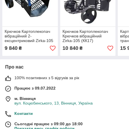
Крючков Картоплекопач
Крючков Картоплекопач
Карт
вібраційний 2-
Крючков вібраційний
вібр
ексцентриковий Zirka-105
Zirka-105 (КК17)
тран
(КК9)
зміщ
9 840
10 840
15 
₴
₴
мото
(Ска
Про нас
100% позитивних з 5 відгуків за рік
Працює з 09.07.2022
м. Вінниця
вул. Коцюбинського, 13, Вінниця, Україна
Контакти
Сьогодні працює з 09:00 до 18:00
Показати весь графік роботи