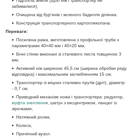
Підсохла земля (щоб ніж і транспортер не
забивалися);
Очищена від бур'янів і зеленого бадилля ділянка.
Конструкція транспортерного картоплекопача:
Переваги:
Посилена рама, виготовлена з профільної труби з
параметрами 40×40 мм і 40×20 мм;
Бічні стінки виконані зі сталевого листа товщиною 3
мм;
Активний ніж шириною 45,5 см (ширина обробки ряду
відповідна) і максимальним заглибленням 15 см;
Транспортер із міцних сталевих прутів (дріт), діаметр
- 0,7 см;
Приводний механізм ножа і транспортера: редуктор,
муфта зчепленн
я, шатун з ексцентриком, ланцюг із
зірочками;
Натяжний ролик;
Колеса;
Причіпний вузол.