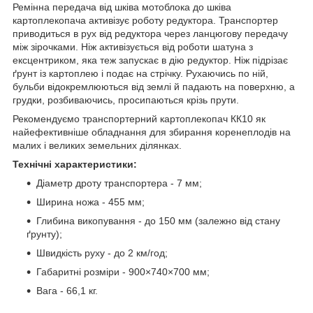
Ремінна передача від шківа мотоблока до шківа
картоплекопача активізує роботу редуктора. Транспортер
приводиться в рух від редуктора через ланцюгову передачу
між зірочками. Ніж активізується від роботи шатуна з
ексцентриком, яка теж запускає в дію редуктор. Ніж підрізає
ґрунт із картоплею і подає на стрічку. Рухаючись по ній,
бульби відокремлюються від землі й падають на поверхню, а
грудки, розбиваючись, просипаються крізь прути.
Рекомендуємо транспортерний картоплекопач КК10 як
найефективніше обладнання для збирання коренеплодів на
малих і великих земельних ділянках.
Технічні характеристики:
Діаметр дроту транспортера - 7 мм;
Ширина ножа - 455 мм;
Глибина викопування - до 150 мм (залежно від стану
ґрунту);
Швидкість руху - до 2 км/год;
Габаритні розміри - 900×740×700 мм;
Вага - 66,1 кг.