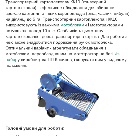
Транспортерний картоплекопач КК10 (конвеєрний
картоплекопач) - ефективне обладнання для збирання
врожаю картоплі та інших коренеплодів (ріпа, часник, цибуля)
на ділянці до 5 га. Транспортерний картоплекопач КК10
використовують із важкими
мотоблокам
и і мототракторами
потужністю понад 10 к. с. Особливість цього типу
картоплекопачів - довга транспортерна стрічка. Для роботи з
нею може знадобитися подовження ручок мотоблока.
Оптимальний варіант - агрегатувати обладнання з
мотоблоком, переобладнаним на мототрактор на базі
кіт-
набор
у виробництва ПП Крючков, і керувати ним у сидячому
положенні.
Головні умови для роботи: