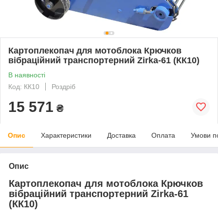
Картоплекопач для мотоблока Крючков
вібраційний транспортерний Zirka-61 (КК10)
В наявності
Код: КК10
Роздріб
15 571
₴
Опис
Характеристики
Доставка
Оплата
Умови п
Опис
Картоплекопач для мотоблока Крючков
вібраційний транспортерний Zirka-61
(КК10)