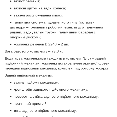
захист ременів;
захисні щитки на задні колеса;
важелі розблокування півосі;
гальмівна система гідравлічного типу (гальмівні
циліндри – головний і робочий, ємність для гальмівної
рідини, з'єднувальні трубки, гальмівний барабан з
опорним диском);
комплект ременів В 2240 – 2 шт.
Вага базового комплекту – 79,8 кг.
Додаткова комплектація (входить в комплект № 5) – задній
підйомний механізм, комплект встановлення активної фрези,
передній підйомний механізм, комплект під роторну косарку.
Задній підйомний механізм:
важіль підйому механізму;
кронштейн заднього підйомного механізму;
поворотна стійка заднього підйомного механізму;
причіпний пристрій;
тяга заднього підйомного механізму;