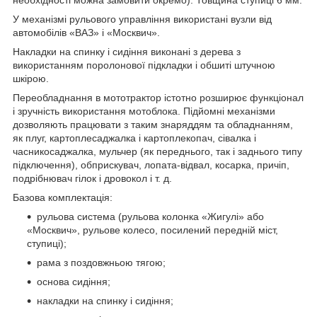
У механізмі рульового управління використані вузли від
автомобілів «ВАЗ» і «Москвич».
Накладки на спинку і сидіння виконані з дерева з
використанням поролонової підкладки і обшиті штучною
шкірою.
Переобладнання в мототрактор істотно розширює функціонал
і зручність використання мотоблока. Підйомні механізми
дозволяють працювати з таким знаряддям та обладнанням,
як плуг, картоплесаджалка і картоплекопач, сівалка і
часникосаджалка, мульчер (як переднього, так і заднього типу
підключення), обприскувач, лопата-відвал, косарка, причіп,
подрібнювач гілок і дровокол і т. д.
Базова комплектація:
рульова система (рульова колонка «Жигулі» або
«Москвич», рульове колесо, посилений передній міст,
ступиці);
рама з поздовжньою тягою;
основа сидіння;
накладки на спинку і сидіння;