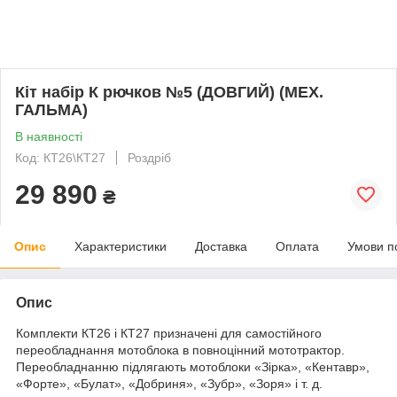
Кіт набір К рючков №5 (ДОВГИЙ) (МЕХ.
ГАЛЬМА)
В наявності
Код: КТ26\КТ27
Роздріб
29 890
₴
Опис
Характеристики
Доставка
Оплата
Умови п
Опис
Комплекти КТ26 і КТ27 призначені для самостійного
переобладнання мотоблока в повноцінний мототрактор.
Переобладнанню підлягають мотоблоки «Зірка», «Кентавр»,
«Форте», «Булат», «Добриня», «Зубр», «Зоря» і т. д.