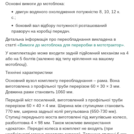
Основні вимоги до мотоблока:
двигун водяного охолодження потужністю 8, 10, 12 к.
с.;
боковий вал відбору потужності розташований
праворуч на коробці передач.
Детальна інформація про переобладнання викладена в
статті
«Вимоги до мотоблока для переробки в мототрактор».
У комплектацію може входити задній підйомний механізм на 4
або на 5 болтів (залежно від типу кріплення на вашому
мотоблоці).
Технічні характеристики
Основний вузол комплекту переобладнання – рама. Вона
виготовлена з профільної труби перерізом 60 × 30 × 3 мм.
Довжина рами становить 1060 мм.
Передній міст посилений, виготовлений з профільної труби
перерізом 60 × 40 × 4 мм. Ширина між ступицями становить
770 мм, ширина задньої колії регульована (650-730 мм).
Ступиці переднього моста виготовлені під жигулівське колесо,
разболтовка 4 × 98 мм. Також можливе використання
«докаток». Передні колеса в комплект не входять (при
необхідності можна замовити окремо). Товщина ступиці 6 мм.