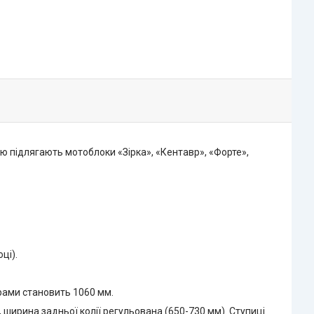
 підлягають мотоблоки «Зірка», «Кентавр», «Форте»,
ці).
рами становить 1060 мм.
 ширина задньої колії регульована (650-730 мм). Ступиці