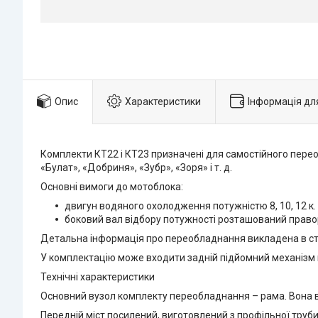
Опис
Характеристики
Інформація дл
Комплекти КТ22 і КТ23 призначені для самостійного пере
«Булат», «Добриня», «Зубр», «Зоря» і т. д.
Основні вимоги до мотоблока:
двигун водяного охолодження потужністю 8, 10, 12 к. с
боковий вал відбору потужності розташований право
Детальна інформація про переобладнання викладена в ст
У комплектацію може входити задній підйомний механізм на
Технічні характеристики
Основний вузол комплекту переобладнання – рама. Вона ви
Передній міст посилений, виготовлений з профільної труби