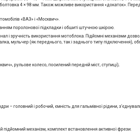
зболтовка 4 × 98 мм. Також можливе використання «докаток». Перед
томобілів «ВАЗ» і «Москвич».
танням поролонової підкладки і обшиті штучною шкірою.
ал і зручність використання мотоблока. Підйомні механізми дозво
лка, мульчер (як переднього, так і заднього типу підключення), об
вич», рульове колесо, посилений передній міст, ступиці);
ндри – головний і робочий, ємність для гальмівної рідини, з'єднува
ій підйомний механізм, комплект встановлення активної фрези.