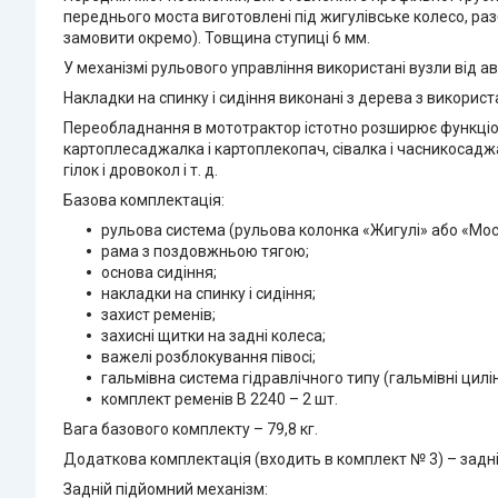
переднього моста виготовлені під жигулівське колесо, ра
замовити окремо). Товщина ступиці 6 мм.
У механізмі рульового управління використані вузли від ав
Накладки на спинку і сидіння виконані з дерева з викорис
Переобладнання в мототрактор істотно розширює функціон
картоплесаджалка і картоплекопач, сівалка і часникосаджа
гілок і дровокол і т. д.
Базова комплектація:
рульова система (рульова колонка «Жигулі» або «Моск
рама з поздовжньою тягою;
основа сидіння;
накладки на спинку і сидіння;
захист ременів;
захисні щитки на задні колеса;
важелі розблокування півосі;
гальмівна система гідравлічного типу (гальмівні цилі
комплект ременів В 2240 – 2 шт.
Вага базового комплекту – 79,8 кг.
Додаткова комплектація (входить в комплект № 3) – задн
Задній підйомний механізм: