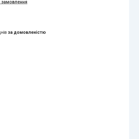
є замовлення
днів
за домовленістю