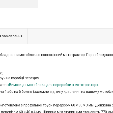
я замовлення
обладнання мотоблока в повноцінний мототрактор. Переобладнанню
.;
руч на коробці передач.
атті
«Вимоги до мотоблока для переробки в мототрактор»
.
 4 або на 5 болтів (залежно від типу кріплення на вашому мотобло
готовлена з профільної труби перерізом 60 × 30 × 3 мм. Довжина 
 перерізом 60 × 40 × 4 мм. Ширина між ступицями становить 770 мм,