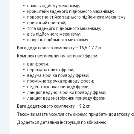
важіль підйому механізму;
кронштейн заднього підйомного механізму;
поворотна стійка заднього підйомного механізму;
причіпний пристрій;
тяга заднього підйомного механізму;
вісь підйомного механізму;
шворінь підйомного механізму.
Вага додаткового комплекту – 16,5-17,7 кг.
Комплект встановлення активної фрези:
вал фрези;
перехідна плита фрези;
ведуча зірочка приводу фрези;
проміжна зірочка приводу фрези;
ведена зірочка приводу фрези;
ланцюг ведучої зірочки приводу фрези;
ланцюг веденої зірочки приводу фрези.
Вага додаткового комплекту – 9,2 кг.
Також ви маєте можливість окремо придбати додаткову ко
Додається детальна інструкція по збиранню.