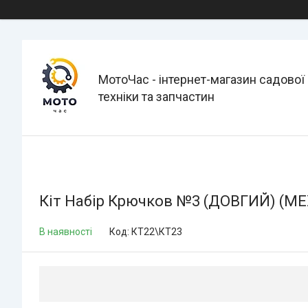
МотоЧас - інтернет-магазин садової
техніки та запчастин
Кіт Набір Крючков №3 (ДОВГИЙ) (М
В наявності
Код:
КТ22\КТ23