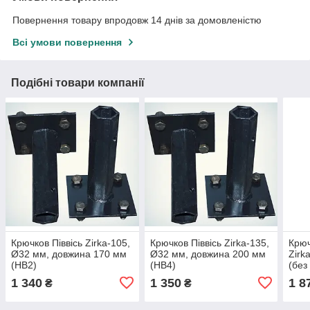
Повернення товару впродовж 14 днів за домовленістю
Всі умови повернення
Подібні товари компанії
Крючков Піввісь Zirka-105,
Крючков Піввісь Zirka-135,
Крюч
Ø32 мм, довжина 170 мм
Ø32 мм, довжина 200 мм
Zirk
(НВ2)
(НВ4)
(без
1 340
1 350
1 8
₴
₴