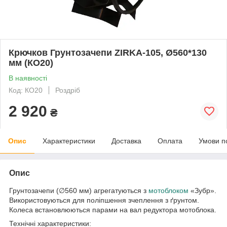
Крючков Грунтозачепи ZIRKA-105, Ø560*130
мм (КО20)
В наявності
Код: КО20
Роздріб
2 920
₴
Опис
Характеристики
Доставка
Оплата
Умови п
Опис
Грунтозачепи (∅560 мм) агрегатуються з
мотоблоком
«Зубр».
Використовуються для поліпшення зчеплення з ґрунтом.
Колеса встановлюються парами на вал редуктора мотоблока.
Технічні характеристики: