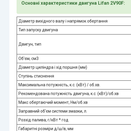
Основні характеристики двигуна Lifan 2V90F:
Діаметр вихідного валу і напрямок обертання
Тип запуску двигуна
Двигун, тип
Об'єм, см3
Діаметр циліндра і хід поршня (мм)
Ступінь стиснення
Максимальна потужність, к.с. (кВт) / об.хв.
Рекомендована потужність двигуна, к.с. (кВт)/об.хв
Макс обертаючий момент, Нм/об.хв
Заправний об'єм системи змазки, л.
Розхід палива, г/кВт * год
Габаритні розміри д/ш/в, мм