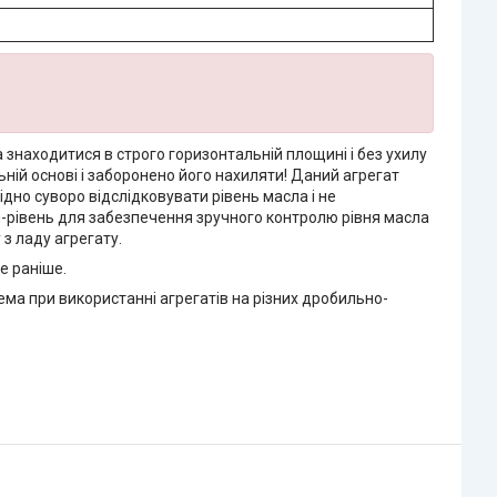
знаходитися в строго горизонтальній площині і без ухилу
ьній основі і заборонено його нахиляти! Даний агрегат
дно суворо відслідковувати рівень масла і не
щуп-рівень для забезпечення зручного контролю рівня масла
 з ладу агрегату.
не раніше.
ма при використанні агрегатів на різних дробильно-