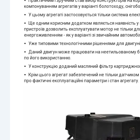
Практичним і зручним став вибір конструкторів на кор
компонуванням агрегатів у варіанті болотоходу, сніго
У цьому агрегаті застосовується тільки система елек
Ще одним корисним додатком являється наявність у ко
пристроїв дозволить експлуатувати мотор не тільки для
енергоживленням - як у варіанті зі звичайним автомобі
Уже типовими технологічними рішеннями для двигунів
Даний двигун може працювати на неетильованому бенз
по його використанню.
У конструкцію доданий масляний фільтр картриджного
Крім цього агрегат забезпечений не тільки датчиком 
про фактичні експлуатаційні параметри і стан агрегату.