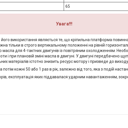
65
Увага!!!
його використання являється те, що кріпильна платформа повинна 
ожна тільки в строго вертикальному положенні на рівній горизонтал
 масла для 4-тактних двигунів із повітряним охолодженням. Необхі
боти і при плановій зміні масла в двигуні. У двигуні передбачено 
них матеріалів істотно знизить ресурс мотору і призведе до виходу
потім кожні 50 або 1 раз в рік, залежно від того, яка з подій наста
рів, експлуатація яких піддавалася ударним навантаженням, зокре