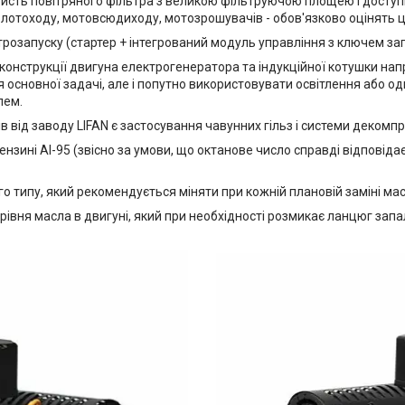
исть повітряного фільтра з великою фільтруючою площею і доступніс
болотоходу, мотовсюдиходу, мотозрошувачів - обов'язково оцінять 
трозапуску (стартер + інтегрований модуль управління з ключем за
нструкції двигуна електрогенератора та індукційної котушки напру
 основної задачі, але і попутно використовувати освітлення або о
лем.
 від заводу LIFAN є застосування чавунних гільз і системи декомп
ині АІ-95 (звісно за умови, що октанове число справді відповіда
 типу, який рекомендується міняти при кожній плановій заміні мас
рівня масла в двигуні, який при необхідності розмикає ланцюг запа