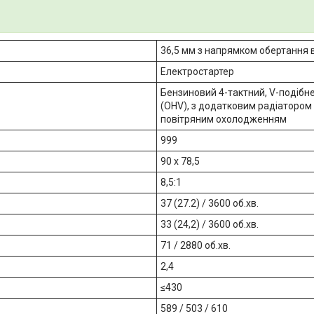
36,5 мм з напрямком обертання 
Електростартер
Бензиновий 4-тактний, V-подібн
(OHV), з додатковим радіатором
повітряним охолодженням
999
90 х 78,5
8,5:1
37 (27.2) / 3600 об.хв.
33 (24,2) / 3600 об.хв.
71 / 2880 об.хв.
2,4
≤430
589 / 503 / 610