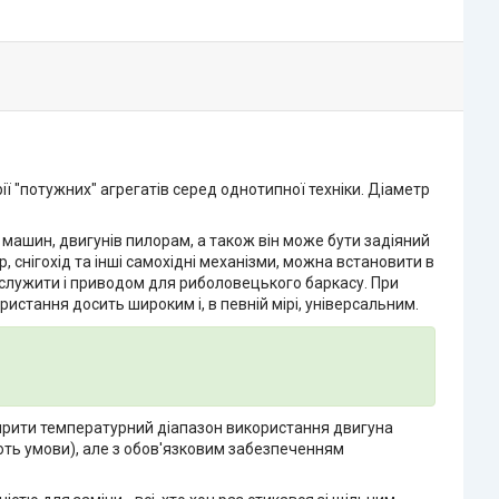
ії "потужних" агрегатів серед однотипної техніки. Діаметр
 машин, двигунів пилорам, а також він може бути задіяний
, снігохід та інші самохідні механізми, можна встановити в
е служити і приводом для риболовецького баркасу. При
истання досить широким і, в певній мірі, універсальним.
ирити температурний діапазон використання двигуна
ють умови), але з обов'язковим забезпеченням