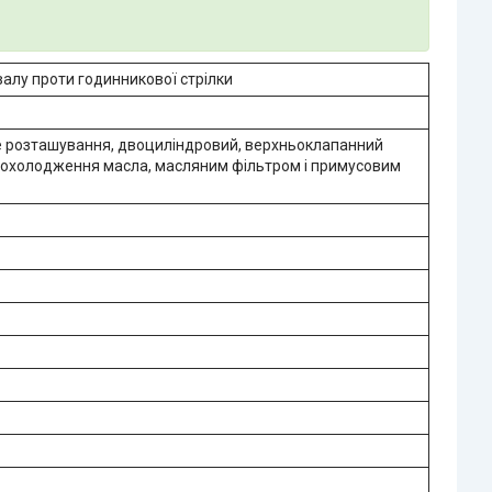
валу проти годинникової стрілки
е розташування, двоциліндровий, верхньоклапанний
 охолодження масла, масляним фільтром і примусовим