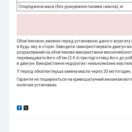
Споряджена маса (без урахування палива і масла), кг
Обов'язковою умовою перед установкою даного агрегату і 
в будь-яку зі сторін. Заводити і використовувати двигун м
розрахований на обов'язкове використання високоякісного
перевищувати його об'єм (2.4 л) при підготовці його до ро
в двигуні. Використання недорогих і низькоякісних мастиль
У період обкатки перша заміна масла через 20 мотогодин, а 
Гарантія не поширюється на кривошатунний механізм мото
колючих установках.