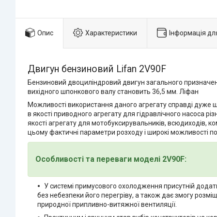
Опис
Характеристики
Інформація дл
Двигун бензиновий Lifan 2V90F
Бензиновий двоциліндровий двигун загального призначе
вихідного шпонкового валу становить 36,5 мм. Ліфан
Можливості використання даного агрегату справді дуже ши
в якості приводного агрегату для гідравлічного насоса різ
якості агрегату для мотобуксирувальників, всюдиходів, ко
цьому фактичні параметри розходу і широкі можливості по 
Особливості та переваги моделі 2V90F:
У системі примусового охолодження присутній додат
без небезпеки його перегріву, а також дає змогу розм
природної припливно-витяжної вентиляції.