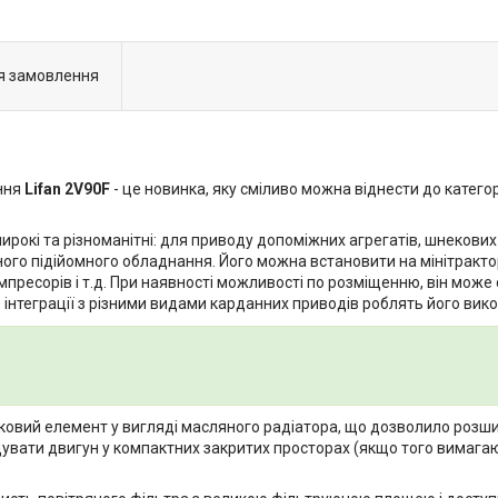
я замовлення
ння
Lifan 2V90F
- це новинка, яку сміливо можна віднести до категор
рокі та різноманітні: для приводу допоміжних агрегатів, шнекових
ного підійомного обладнання. Його можна встановити на мінітрактор
мпресорів і т.д. При наявності можливості по розміщенню, він мож
інтеграції з різними видами карданних приводів роблять його викор
ковий елемент у вигляді масляного радіатора, що дозволило розш
іщувати двигун у компактних закритих просторах (якщо того вимага