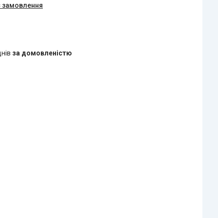
є замовлення
днів
за домовленістю