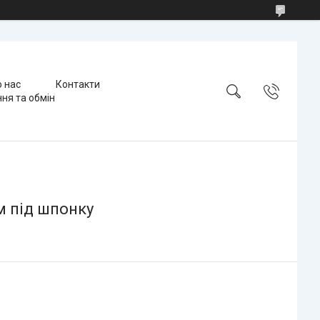
 нас
Контакти
ня та обмін
м під шпонку