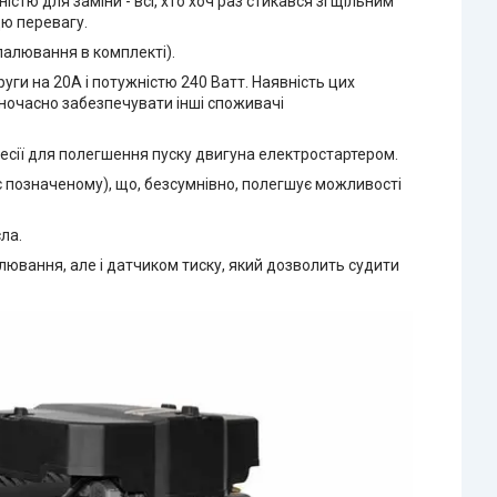
тю для заміни - всі, хто хоч раз стикався зі щільним
цю перевагу.
палювання в комплекті).
ги на 20А і потужністю 240 Ватт. Наявність цих
дночасно забезпечувати інші споживачі
ресії для полегшення пуску двигуна електростартером.
є позначеному), що, безсумнівно, полегшує можливості
ла.
лювання, але і датчиком тиску, який дозволить судити