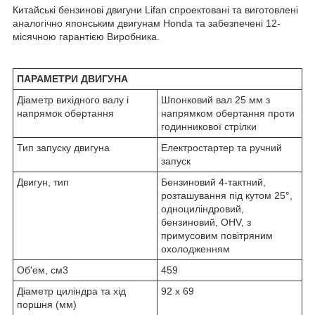
Китайські бензинові двигуни Lifan спроектовані та виготовлені
аналогічно японським двигунам Honda та забезпечені 12-
місячною гарантією Виробника.
ПАРАМЕТРИ ДВИГУНА
Діаметр вихідного валу і
Шпонковий вал 25 мм з
напрямок обертання
напрямком обертання проти
годинникової стрілки
Тип запуску двигуна
Електростартер та ручний
запуск
Двигун, тип
Бензиновий 4-тактний,
розташування під кутом 25°,
одноциліндровий,
бензиновий, OHV, з
примусовим повітряним
охолодженням
Об'ем, см3
459
Діаметр циліндра та хід
92 х 69
поршня (мм)