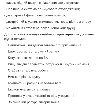
- високоміцний шатун із підшипниковою втулкою;
- Поліпшена система примусового охолодження;
- двошаровий фільтр очищення повітря;
- двотрубний глушник із зменшеним коефіцієнтом опору
- механізм кік стартера покращеної конструкції;
До основних експлуатаційних характеристик двигуна
відносяться:
Найпотужніший двигун загального призначення
Електростартер та ручний запуск
Котушка освітлення на 3А
Вищі вихідні параметри потужності і крутний момент
Стабільна та рівна робота
Низький рівень шуму
Компактний розмір і невелика вага
Економічна витрата палива
Простота у використанні та обслуговуванні
Збільшений ресурс використання