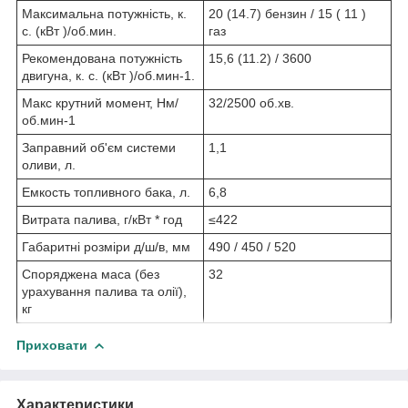
Максимальна потужність, к.
20 (14.7) бензин / 15 ( 11 )
с. (кВт )/об.мин.
газ
Рекомендована потужність
15,6 (11.2) / 3600
двигуна, к. с. (кВт )/об.мин-1.
Макс крутний момент, Нм/
32/2500 об.хв.
об.мин-1
Заправний об'єм системи
1,1
оливи, л.
Емкость топливного бака, л.
6,8
Витрата палива, г/кВт * год
≤422
Габаритні розміри д/ш/в, мм
490 / 450 / 520
Споряджена маса (без
32
урахування палива та олії),
кг
Приховати
Характеристики