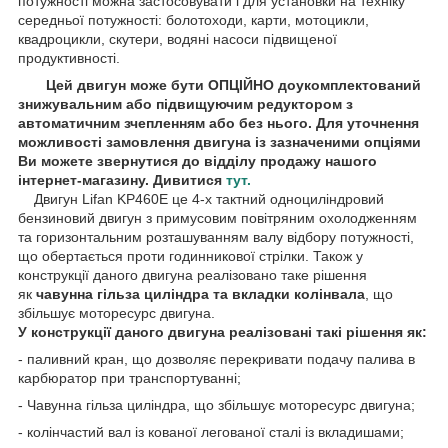
потужності можна застосовувати і для установки на техніку
середньої потужності: болотоходи, карти, мотоцикли,
квадроцикли, скутери, водяні насоси підвищеної
продуктивності.
Цей двигун може бути ОПЦІЙНО доукомплектований
знижувальним або підвищуючим редуктором з
автоматичним зчепленням або без нього. Для уточнення
можливості замовлення двигуна із зазначеними опціями
Ви можете звернутися до відділу продажу нашого
інтернет-магазину. Дивитися
тут.
Двигун Lifan KP460E це 4-х тактний одноциліндровий
бензиновий двигун з примусовим повітряним охолодженням
та горизонтальним розташуванням валу відбору потужності,
що обертається проти годинникової стрілки. Також у
конструкції даного двигуна реалізовано таке рішення
як
чавунна гільза циліндра та вкладки колінвала
, що
збільшує моторесурс двигуна.
У конструкції даного двигуна реалізовані такі рішення як:
- паливний кран, що дозволяє перекривати подачу палива в
карбюратор при транспортуванні;
- Чавунна гільза циліндра, що збільшує моторесурс двигуна;
- колінчастий вал із кованої легованої сталі із вкладишами;