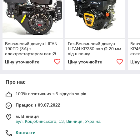
Бензиновий двигун LIFAN
Газ-Бензиновий двигун
Бенз
190FD (3А) з
LIFAN KP230 вал Ø 20 мм
KP46
електростартером вал Ø
під шпонку
елек
25 мм під шпонку (15 к.с.)
25 м
Ціну уточнюйте
Ціну уточнюйте
Цін
Про нас
100% позитивних з 5 відгуків за рік
Працює з 09.07.2022
м. Вінниця
вул. Коцюбинського, 13, Вінниця, Україна
Контакти