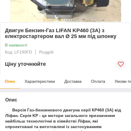
Двигун Бензин-Газ LIFAN KP460 (3А) з
електростартером вал Ø 25 мм під шпонку
В наявності
Код: LF190FD
Роздріб
Ціну уточнюйте
Опис
Характеристики
Доставка
Оплата
Умови п
Опис
Версія Газ-бензинового двигуна серії КР460 (3А) від
Ліфан. Серія KP - це мотори загального призначення
найбільш технологічні в сімействі Ліфан, які
спроектовані та виготовлені із застосуванням