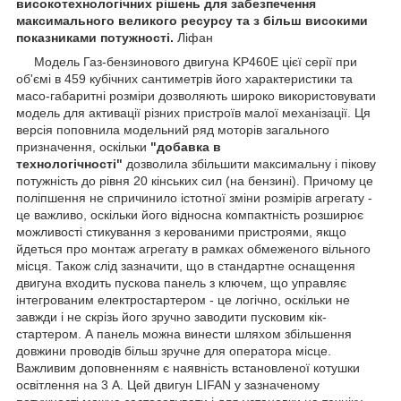
високотехнологічних рішень для забезпечення
максимального великого ресурсу та з більш високими
показниками потужності.
Ліфан
Модель Газ-бензинового двигуна KP460E цієї серії при
об'ємі в 459 кубічних сантиметрів його характеристики та
масо-габаритні розміри дозволяють широко використовувати
модель для активації різних пристроїв малої механізації. Ця
версія поповнила модельний ряд моторів загального
призначення, оскільки
"добавка в
технологічності"
дозволила збільшити максимальну і пікову
потужність до рівня 20 кінських сил (на бензині). Причому це
поліпшення не спричинило істотної зміни розмірів агрегату -
це важливо, оскільки його відносна компактність розширює
можливості стикування з керованими пристроями, якщо
йдеться про монтаж агрегату в рамках обмеженого вільного
місця. Також слід зазначити, що в стандартне оснащення
двигуна входить пускова панель з ключем, що управляє
інтегрованим електростартером - це логічно, оскільки не
завжди і не скрізь його зручно заводити пусковим кік-
стартером. А панель можна винести шляхом збільшення
довжини проводів більш зручне для оператора місце.
Важливим доповненням є наявність встановленої котушки
освітлення на 3 А. Цей двигун LIFAN у зазначеному